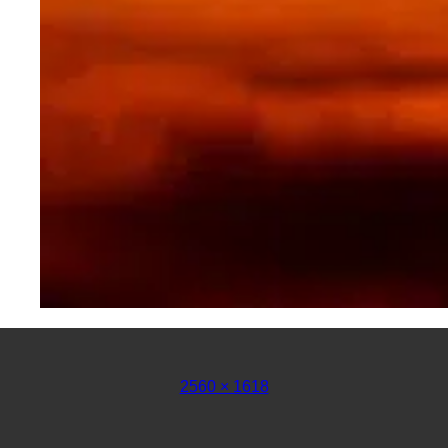
フ
2560 × 1618
ル
サ