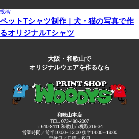
イ
ズ
投
投稿:
稿
ペットTシャツ制作｜犬・猫の写真で作
ナ
ビ
るオリジナルTシャツ
ゲ
ー
シ
ョ
大阪・和歌山で
ン
オリジナルウェアを作るなら
和歌山本店
TEL.
073-488-2007
〒640-8411 和歌山市梶取316-34
営業時間／前半10:00∼13:00 後半14:00∼19:00
定休日／日曜・祝日