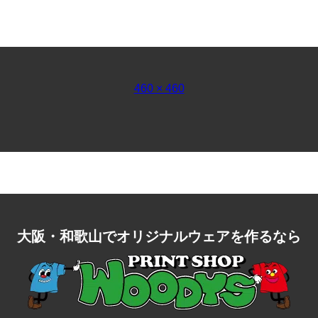
フ
460 × 460
ル
サ
イ
ズ
大阪・和歌山で
オリジナルウェアを作るなら