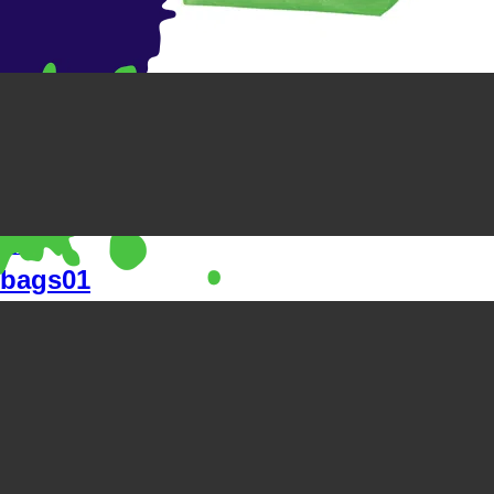
投
投稿:
稿
bags01
ナ
ビ
ゲ
ー
シ
ョ
ン