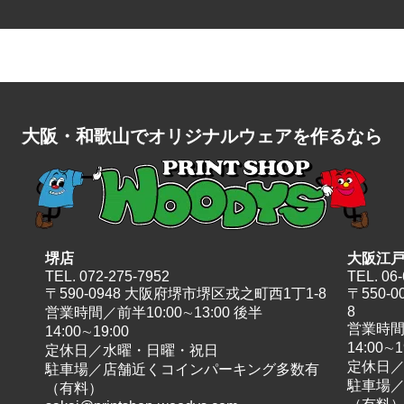
イ
ズ
大阪・和歌山で
オリジナルウェアを作るなら
堺店
大阪江
TEL.
072-275-7952
TEL.
06-
〒590-0948 大阪府堺市堺区戎之町西1丁1-8
〒550-
8
営業時間／前半10:00∼13:00 後半
営業時間／
14:00∼19:00
14:00∼1
定休日／水曜・日曜・祝日
定休日
駐車場／店舗近くコインパーキング多数有
駐車場
（有料）