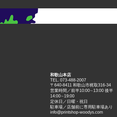
投
投稿:
稿
color51-13
ナ
ビ
ゲ
ー
シ
ョ
ン
和歌山本店
TEL.
073-488-2007
〒640-8411 和歌山市梶取316-34
営業時間／前半10:00∼13:00 後半
14:00∼19:00
定休日／日曜・祝日
駐⾞場／店舗前に専⽤駐⾞場あり
info@printshop-woodys.com