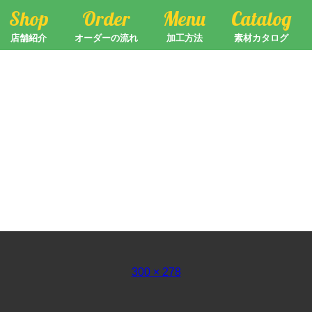
Shop
Order
Menu
Catalog
店舗紹介
オーダーの流れ
加工方法
素材カタログ
フ
300 × 278
ル
サ