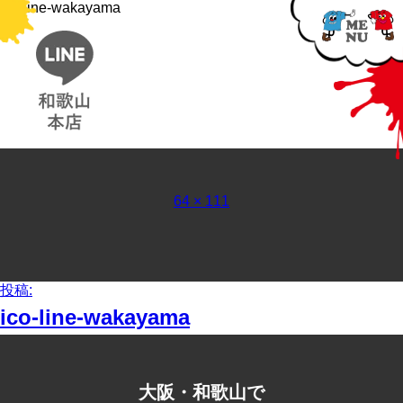
ico-line-wakayama
フ
64 × 111
ル
サ
イ
ズ
投
投稿:
稿
ico-line-wakayama
ナ
ビ
ゲ
ー
大阪・和歌山で
シ