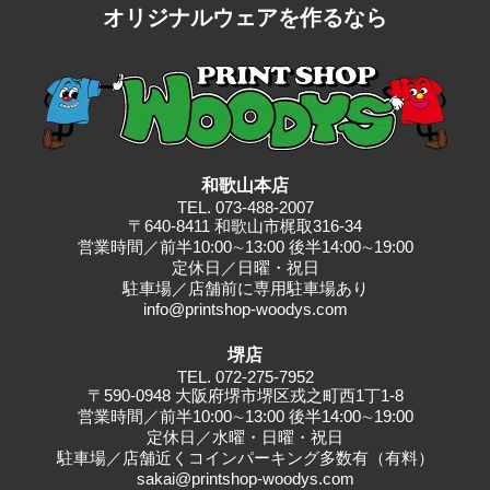
オリジナルウェアを作るなら
ョ
ン
和歌山本店
TEL.
073-488-2007
〒640-8411 和歌山市梶取316-34
営業時間／前半10:00∼13:00 後半14:00∼19:00
定休日／日曜・祝日
駐⾞場／店舗前に専⽤駐⾞場あり
info@printshop-woodys.com
堺店
TEL.
072-275-7952
〒590-0948 大阪府堺市堺区戎之町西1丁1-8
営業時間／前半10:00∼13:00 後半14:00∼19:00
定休日／水曜・日曜・祝日
駐車場／店舗近くコインパーキング多数有（有料）
sakai@printshop-woodys.com