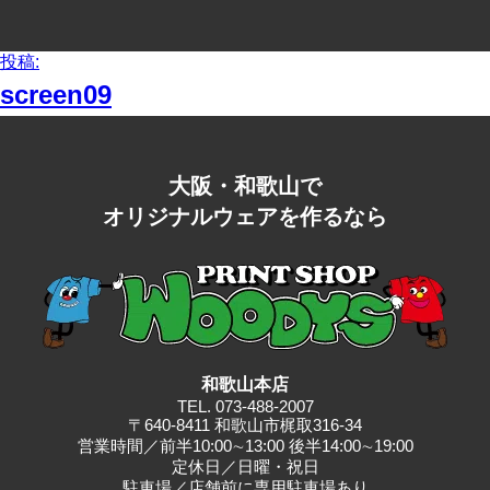
イ
ズ
投
投稿:
稿
screen09
ナ
ビ
ゲ
ー
大阪・和歌山で
シ
オリジナルウェアを作るなら
ョ
ン
和歌山本店
TEL.
073-488-2007
〒640-8411 和歌山市梶取316-34
営業時間／前半10:00∼13:00 後半14:00∼19:00
定休日／日曜・祝日
駐⾞場／店舗前に専⽤駐⾞場あり