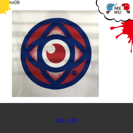
screen09
フ
293 × 293
ル
サ