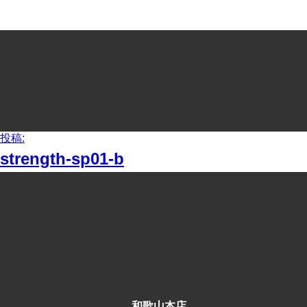
投
投稿:
稿
strength-sp01-b
ナ
ビ
ゲ
ー
シ
ョ
ン
和歌山本店