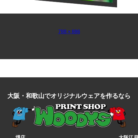
フ
788 × 886
ル
サ
イ
ズ
大阪・和歌山で
オリジナルウェアを作るなら
堺店
大阪江