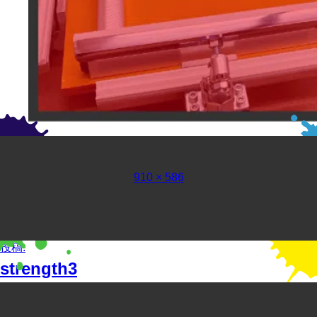
フ
910 × 586
ル
サ
イ
ズ
投
投稿:
稿
strength3
ナ
ビ
ゲ