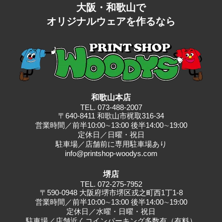
ー
大阪・和歌山で
シ
オリジナルウェアを作るなら
ョ
ン
和歌山本店
TEL.
073-488-2007
〒640-8411 和歌山市梶取316-34
営業時間／前半10:00∼13:00 後半14:00∼19:00
定休日／日曜・祝日
駐⾞場／店舗前に専⽤駐⾞場あり
info@printshop-woodys.com
堺店
TEL.
072-275-7952
〒590-0948 大阪府堺市堺区戎之町西1丁1-8
営業時間／前半10:00∼13:00 後半14:00∼19:00
定休日／水曜・日曜・祝日
駐車場／店舗近くコインパーキング多数有（有料）